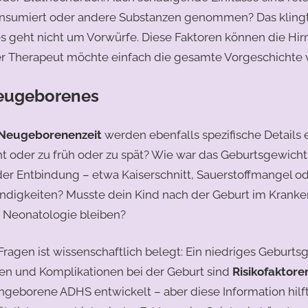
onsumiert oder andere Substanzen genommen? Das klingt 
 geht nicht um Vorwürfe. Diese Faktoren können die Hi
er Therapeut möchte einfach die gesamte Vorgeschichte v
eugeborenes
Neugeborenenzeit
werden ebenfalls spezifische Details e
t oder zu früh oder zu spät? Wie war das Geburtsgewicht
der Entbindung – etwa Kaiserschnitt, Sauerstoffmangel o
digkeiten? Musste dein Kind nach der Geburt im Kranke
 Neonatologie bleiben?​
Fragen ist wissenschaftlich belegt: Ein niedriges Geburts
n und Komplikationen bei der Geburt sind
Risikofaktore
rühgeborene ADHS entwickelt – aber diese Information hi