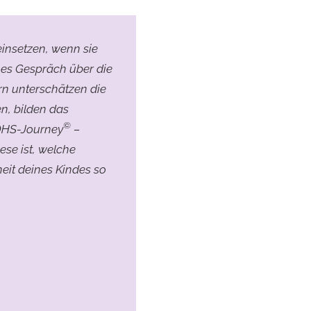
einsetzen, wenn sie
hes Gespräch über die
rn unterschätzen die
n, bilden das
©
DHS-Journey
–
se ist, welche
it deines Kindes so