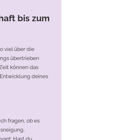
haft bis zum
 viel über die
angs übertrieben
 Zeit können das
 Entwicklung deines
ich fragen, ob es
gsneigung,
vant: Hast du