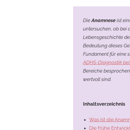
Die
Anamnese
ist ei
untersuchen, ob bei 
Lebensgeschichte dei
Bedeutung dieses Ges
Fundament für eine si
ADHS-Diagnostik bei
Bereiche besprochen
wertvoll sind.
Inhaltsverzeichnis
Was ist die Anamn
Die frühe Entwic