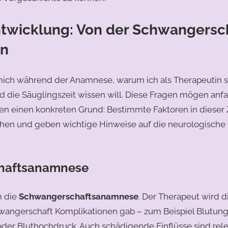
ntwicklung: Von der Schwangersc
en
mich während der Anamnese, warum ich als Therapeutin so
 die Säuglingszeit wissen will. Diese Fragen mögen anf
ben einen konkreten Grund: Bestimmte Faktoren in dieser
öhen und geben wichtige Hinweise auf die neurologische
haftsanamnese
m die
Schwangerschaftsanamnese
. Der Therapeut wird d
angerschaft Komplikationen gab – zum Beispiel Blutun
oder Bluthochdruck. Auch schädigende Einflüsse sind rele