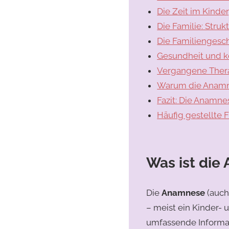
Die Zeit im Kinde
Die Familie: Stru
Die Familiengesc
Gesundheit und k
Vergangene Thera
Warum die Anamne
Fazit: Die Anamne
Häufig gestellte 
Was ist die
Die
Anamnese
(auch 
– meist ein Kinder- 
umfassende Informat