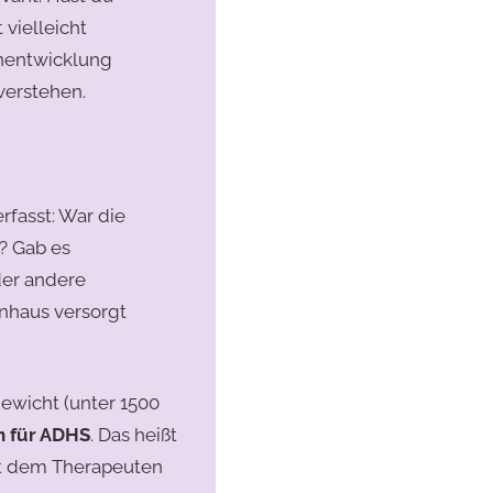
vielleicht
rnentwicklung
erstehen.​
rfasst: War die
? Gab es
der andere
nhaus versorgt
gewicht (unter 1500
n für ADHS
. Das heißt
lft dem Therapeuten