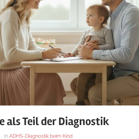
 als Teil der Diagnostik
Von
In
ADHS-Diagnostik beim Kind