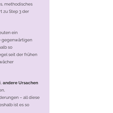
tes, methodisches
t zu Step 3 der
euten ein
ie gegenwärtigen
alb so
gel seit der frühen
hwächer
i,
andere Ursachen
en,
derungen – all diese
shalb ist es so