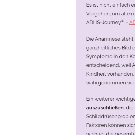
Es ist nicht einfach
Vorgehen, um alle r
©
ADHS-Journey
–
AD
Die Anamnese steht 
ganzheitliches Bild
Symptome in den Kon
entscheidend, weil A
Kindheit vorhanden,
wahrgenommen wer
Ein weiterer wichti
auszuschließen
, di
Schilddrüsenproblem
Faktoren können sich
wichtig, die gesamte