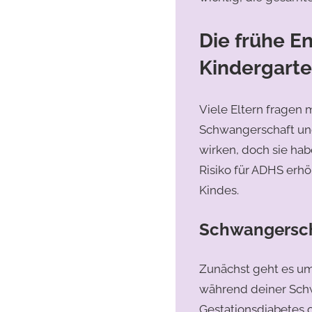
Die frühe E
Kindergart
Viele Eltern fragen 
Schwangerschaft und
wirken, doch sie ha
Risiko für ADHS erh
Kindes.
Schwangersc
Zunächst geht es u
während deiner Schw
Gestationsdiabetes 